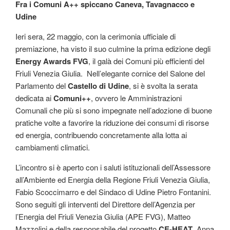
Fra i Comuni A++ spiccano Caneva, Tavagnacco e
Udine
Ieri sera, 22 maggio, con la cerimonia ufficiale di
premiazione, ha visto il suo culmine la prima edizione degli
Energy Awards FVG
, il galà dei Comuni più efficienti del
Friuli Venezia Giulia. Nell’elegante cornice del Salone del
Parlamento del
Castello di Udine
, si è svolta la serata
dedicata ai
Comuni++
, ovvero le Amministrazioni
Comunali che più si sono impegnate nell’adozione di buone
pratiche volte a favorire la riduzione dei consumi di risorse
ed energia, contribuendo concretamente alla lotta ai
cambiamenti climatici.
L’incontro si è aperto con i saluti istituzionali dell’Assessore
all’Ambiente ed Energia della Regione Friuli Venezia Giulia,
Fabio Scoccimarro e del Sindaco di Udine Pietro Fontanini.
Sono seguiti gli interventi del Direttore dell’Agenzia per
l’Energia del Friuli Venezia Giulia (APE FVG), Matteo
Mazzolini e della responsabile del progetto
CE-HEAT
, Anna