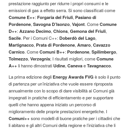
prestazione raggiunto per ridurre i propri consumi e le
emissioni di gas a effetto serra. Si sono classificati come
Comune E++
:
Forgaria del Friuli
,
Pasiano di
Pordenone
,
Savogna D’Isonzo
,
Vajont
. Come
Comune
D++
:
Azzano Decimo
,
Chions
,
Gemona del Friuli
,
Sacile
. Per i Comuni C++:
Doberdò del Lago
,
Martignacco
,
Prata di Pordenone
,
Amaro
,
Cavazzo
Carnico
. Come
Comuni B++
:
Pordenone
,
Spilimbergo
,
Tolmezzo
,
Verzegnis
; I risultati migliori, come
Comune
A++
li hanno dimostrati
Udine
,
Caneva
e
Tavagnacco
.
La prima edizione degli
Energy Awards FVG
è solo il punto
di partenza per un’iniziativa che vuole essere riproposta
annualmente con lo scopo di dare visibilità ai Comuni già
impegnati in pratiche di efficientamento e per supportare
quelli che hanno appena iniziato un percorso di
miglioramento delle proprie prestazioni energetiche. I
Comuni++
sono modelli di buone pratiche per i cittadini che
li abitano e gli altri Comuni della regione e l’iniziativa che li