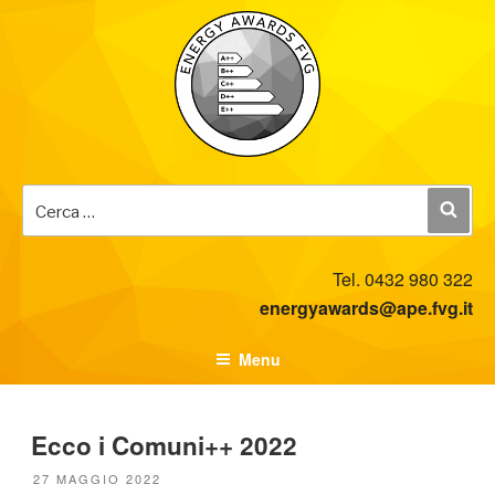
Salta
al
contenuto
Ce
Cer
Tel. 0432 980 322
energyawards@ape.fvg.it
Menu
Ecco i Comuni++ 2022
PUBBLICATO
27 MAGGIO 2022